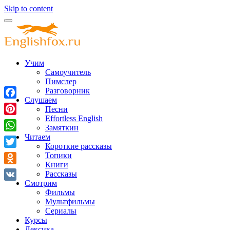
Skip to content
Учим
Самоучитель
Пимслер
Разговорник
Слушаем
Facebook
Песни
Effortless English
Pinterest
Замяткин
Читаем
WhatsApp
Короткие рассказы
Twitter
Топики
Книги
Odnoklassniki
Рассказы
Смотрим
VK
Фильмы
Мультфильмы
Сериалы
Курсы
Лексика