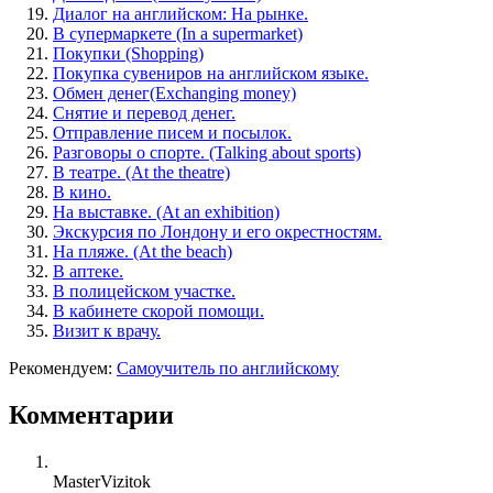
Диалог на английском: На рынке.
В супермаркете (In a supermarket)
Покупки (Shopping)
Покупка сувениров на английском языке.
Обмен денег(Exchanging money)
Снятие и перевод денег.
Отправление писем и посылок.
Разговоры о спорте. (Talking about sports)
В театре. (At the theatre)
В кино.
На выставке. (At an exhibition)
Экскурсия по Лондону и его окрестностям.
На пляже. (At the beach)
В аптеке.
В полицейском участке.
В кабинете скорой помощи.
Визит к врачу.
Рекомендуем:
Самоучитель по английскому
Комментарии
MasterVizitok