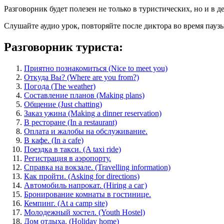
Разговорник будет полезен не только в туристических, но и в 
Слушайте аудио урок, повторяйте после диктора во время пау
Разговорник туриста:
Приятно познакомиться (Nice to meet you)
Откуда Вы? (Where are you from?)
Погода (The weather)
Составление планов (Making plans)
Общение (Just chatting)
Заказ ужина (Making a dinner reservation)
В ресторане (In a restaurant)
Оплата и жалобы на обслуживание.
В кафе. (In a cafe)
Поездка в такси. (A taxi ride)
Регистрация в аэропорту.
Справка на вокзале. (Travelling information)
Как пройти. (Asking for directions)
Автомобиль напрокат. (Hiring а саг)
Бронирование комнаты в гостинице.
Кемпинг. (At a camp site)
Молодежный хостел. (Youth Hostel)
Дом отдыха. (Holiday home)