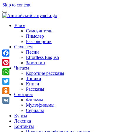
Skip to content
Учим
Самоучитель
Пимслер
Разговорник
Слушаем
Песни
Effortless English
Facebook
Замяткин
Читаем
Pinterest
Короткие рассказы
Топики
WhatsApp
Книги
Twitter
Рассказы
Смотрим
Odnoklassniki
Фильмы
Мультфильмы
VK
Сериалы
Курсы
Лексика
Контакты
Политика конфиденциальности