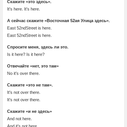
Скажите «это здесь».
It’s here. It’s here.
А сейчас скажите «Восточная 52ая Улица здесь».
East 52ndStreet is here.
East 52ndStreet is here.
Спросите меня, здесь ли это.
Is it here? Is it here?
Отвечайте «нет, это там»
No it’s over there.
Скажите «это не там».
It’s not over there.
It’s not over there.
Скажите «и не здесь»
And not here.
And it’s not here.