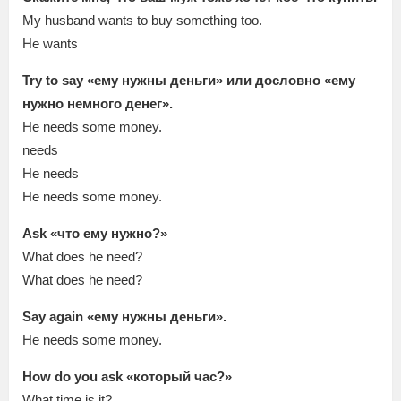
My husband wants to buy something too.
He wants
Try to say «ему нужны деньги» или дословно «ему
нужно немного денег».
He needs some money.
needs
He needs
He needs some money.
Ask «что ему нужно?»
What does he need?
What does he need?
Say again «ему нужны деньги».
He needs some money.
How do you ask «который час?»
What time is it?