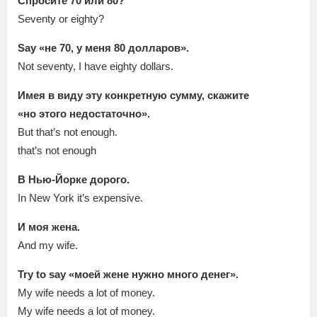
Спросите 70 или 80?
Seventy or eighty?
Say «не 70, у меня 80 долларов».
Not seventy, I have eighty dollars.
Имея в виду эту конкретную сумму, скажите
«но этого недостаточно».
But that’s not enough.
that’s not enough
В Нью-Йорке дорого.
In New York it’s expensive.
И моя жена.
And my wife.
Try to say «моей жене нужно много денег».
My wife needs a lot of money.
My wife needs a lot of money.