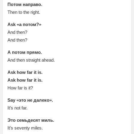
Потом направо.
Then to the right.
Ask «а потом?»
And then?
And then?
А потом прямо.
And then straight ahead.
Ask how far it is.
Ask how far it is.
How far is it?
Say «это не далеко».
It’s not far.
Это семьдесят миль.
It’s seventy miles.