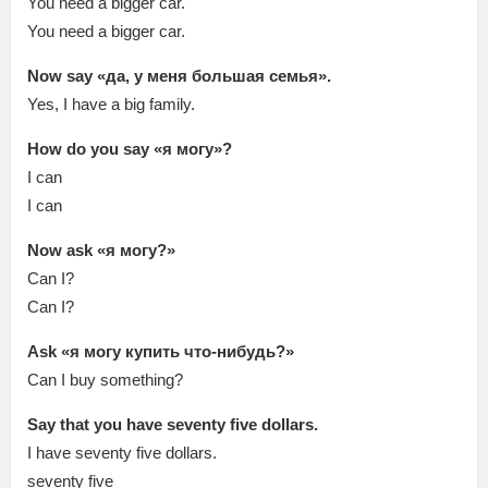
You need a bigger car.
You need a bigger car.
Now say «да, у меня большая семья».
Yes, I have a big family.
How do you say «я могу»?
I can
I can
Now ask «я могу?»
Can I?
Can I?
Ask «я могу купить что-нибудь?»
Can I buy something?
Say that you have seventy five dollars.
I have seventy five dollars.
seventy five