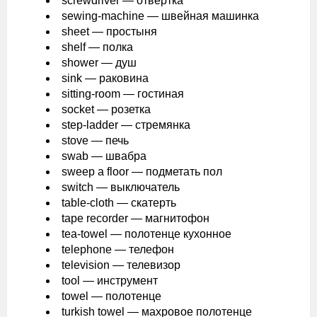
screwdriver — отвёртка
sewing-machine — швейная машинка
sheet — простыня
shelf — полка
shower — душ
sink — раковина
sitting-room — гостиная
socket — розетка
step-ladder — стремянка
stove — печь
swab — швабра
sweep a floor — подметать пол
switch — выключатель
table-cloth — скатерть
tape recorder — магнитофон
tea-towel — полотенце кухонное
telephone — телефон
television — телевизор
tool — инструмент
towel — полотенце
turkish towel — махровое полотенце