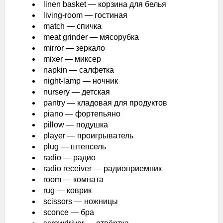
linen basket — корзина для белья
living-room — гостиная
match — спичка
meat grinder — мясорубка
mirror — зеркало
mixer — миксер
napkin — салфетка
night-lamp — ночник
nursery — детская
pantry — кладовая для продуктов
piano — фортепьяно
pillow — подушка
player — проигрыватель
plug — штепсель
radio — радио
radio receiver — радиоприемник
room — комната
rug — коврик
scissors — ножницы
sconce — бра