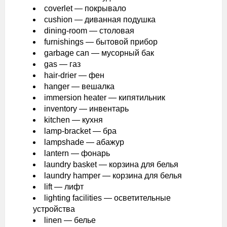
coverlet — покрывало
cushion — диванная подушка
dining-room — столовая
furnishings — бытовой прибор
garbage can — мусорный бак
gas — газ
hair-drier — фен
hanger — вешалка
immersion heater — кипятильник
inventory — инвентарь
kitchen — кухня
lamp-bracket — бра
lampshade — абажур
lantern — фонарь
laundry basket — корзина для белья
laundry hamper — корзина для белья
lift — лифт
lighting facilities — осветительные
устройства
linen — белье