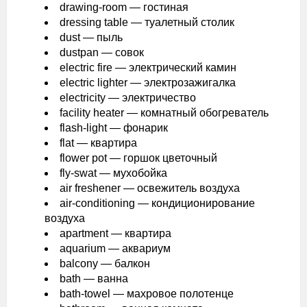
drawing-room — гостиная
dressing table — туалетный столик
dust — пыль
dustpan — совок
electric fire — электрический камин
electric lighter — электрозажигалка
electricity — электричество
facility heater — комнатный обогреватель
flash-light — фонарик
flat — квартира
flower pot — горшок цветочный
fly-swat — мухобойка
air freshener — освежитель воздуха
air-conditioning — кондиционирование
воздуха
apartment — квартира
aquarium — аквариум
balcony — балкон
bath — ванна
bath-towel — махровое полотенце