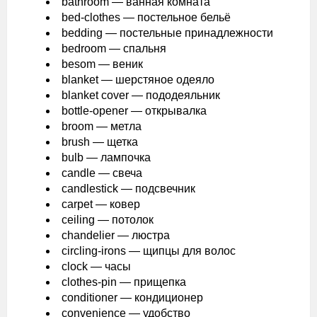
bathroom — ванная комната
bed-clothes — постельное бельё
bedding — постельные принадлежности
bedroom — спальня
besom — веник
blanket — шерстяное одеяло
blanket cover — пододеяльник
bottle-opener — открывалка
broom — метла
brush — щетка
bulb — лампочка
candle — свеча
candlestick — подсвечник
carpet — ковер
ceiling — потолок
chandelier — люстра
circling-irons — щипцы для волос
clock — часы
clothes-pin — прищепка
conditioner — кондиционер
convenience — удобство