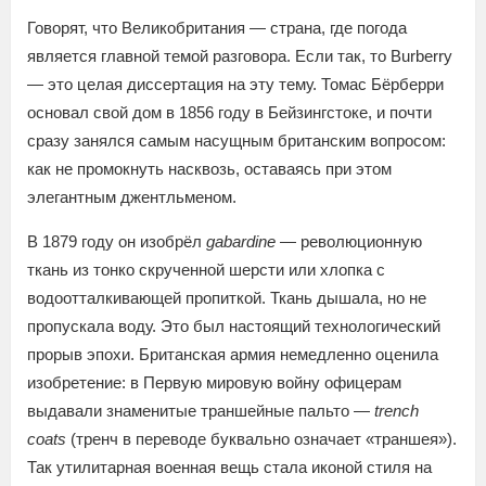
Говорят, что Великобритания — страна, где погода
является главной темой разговора. Если так, то Burberry
— это целая диссертация на эту тему. Томас Бёрберри
основал свой дом в 1856 году в Бейзингстоке, и почти
сразу занялся самым насущным британским вопросом:
как не промокнуть насквозь, оставаясь при этом
элегантным джентльменом.
В 1879 году он изобрёл
gabardine
— революционную
ткань из тонко скрученной шерсти или хлопка с
водоотталкивающей пропиткой. Ткань дышала, но не
пропускала воду. Это был настоящий технологический
прорыв эпохи. Британская армия немедленно оценила
изобретение: в Первую мировую войну офицерам
выдавали знаменитые траншейные пальто —
trench
coats
(тренч в переводе буквально означает «траншея»).
Так утилитарная военная вещь стала иконой стиля на