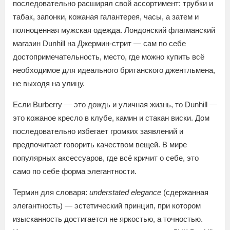
последовательно расширял свой ассортимент: трубки и
табак, запонки, кожаная галантерея, часы, а затем и
полноценная мужская одежда. Лондонский флагманский
магазин Dunhill на Джермин-стрит — сам по себе
достопримечательность, место, где можно купить всё
необходимое для идеального британского джентльмена,
не выходя на улицу.
Если Burberry — это дождь и уличная жизнь, то Dunhill —
это кожаное кресло в клубе, камин и стакан виски. Дом
последовательно избегает громких заявлений и
предпочитает говорить качеством вещей. В мире
популярных аксессуаров, где всё кричит о себе, это
само по себе форма элегантности.
Термин для словаря:
understated elegance
(сдержанная
элегантность) — эстетический принцип, при котором
изысканность достигается не яркостью, а точностью.