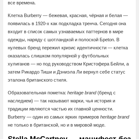
все времена.
Клетка Burberry — бежевая, красная, чёрная и белая —
появилась в 1920-х как подкладка тренча. Сегодня она
входит в список самых узнаваемых паттернов в мире
одежды, наряду с шотландкой и полоской Брeton. В
нулевых бренд пережил кризис идентичности — клетка
оказалась слишком популярной у футбольных
хулиганов — но под руководством Кристофера Бейли, а
затем Рикардо Тиши и Дэниэла Ли вернул себе статус
эталона британского стиля.
Образовательная пометка:
heritage brand
(бренд с
наследием) — так называют марки, чья история и
традиции являются частью их главной ценности.
Burberry — один из самых ярких примеров
heritage brand
не только в британской, но и в мировой моде.
Stella McCartney — манифест без