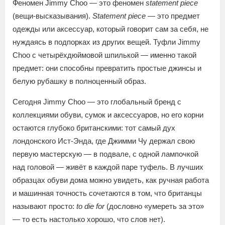
Феномен Jimmy Choo — это феномен
statement piece
(вещи-высказывания).
Statement piece
— это предмет
одежды или аксессуар, который говорит сам за себя, не
нуждаясь в подпорках из других вещей. Туфли Jimmy
Choo с четырёхдюймовой шпилькой — именно такой
предмет: они способны превратить простые джинсы и
белую рубашку в полноценный образ.
Сегодня Jimmy Choo — это глобальный бренд с
коллекциями обуви, сумок и аксессуаров, но его корни
остаются глубоко британскими: тот самый дух
лондонского Ист-Энда, где Джимми Чу держал свою
первую мастерскую — в подвале, с одной лампочкой
над головой — живёт в каждой паре туфель. В лучших
образцах обуви дома можно увидеть, как ручная работа
и машинная точность сочетаются в том, что британцы
называют просто:
to die for
(дословно «умереть за это»
— то есть настолько хорошо, что слов нет).