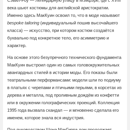
Сэвил-Роу — легендарную улицу в Мэйфэре, где с XVIII
века шьют костюмы для английской аристократии.
Именно здесь МакКуин освоил то, что в моде называют
bespoke tailoring
(индивидуальный пошив высочайшего
класса) — искусство, при котором костюм создаётся
буквально под конкретное тело, его асимметрию и
характер.
На основе этого безупречного технического фундамента
МакКуин выстроил один из самых головокружительных
авангардных стилей в истории моды. Его показы были
театральными перформансами: модели шли по подиуму
в платьях с черепами и птичьими перьями, в корсетах из
дерева и металла, под проливным дождём из конфетти
или в окружении голографических проекций. Коллекция
1995 года вызвала скандал — и мгновенно сделала его
именем, которое знала вся индустрия.
Под руководством Шона МакГирра дом продолжает