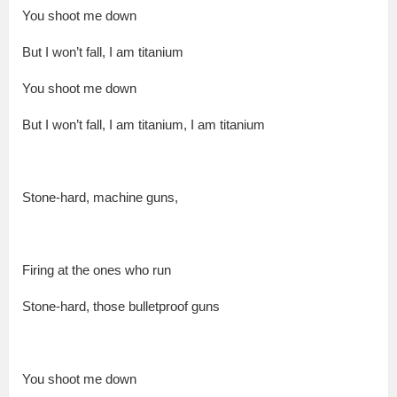
You shoot me down
But I won’t fall, I am tita­ni­um
You shoot me down
But I won’t fall, I am tita­ni­um, I am tita­ni­um
Stone-hard, machine guns,
Fir­ing at the ones who run
Stone-hard, those bul­let­proof guns
You shoot me down