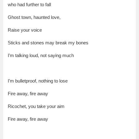
who had fur­ther to fall
Ghost town, haunt­ed love,
Raise your voice
Sticks and stones may break my bones
I’m talk­ing loud, not say­ing much
I’m bul­let­proof, noth­ing to lose
Fire away, fire away
Ric­o­chet, you take your aim
Fire away, fire away