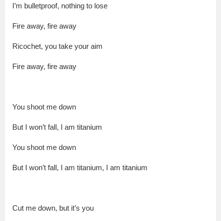
I’m bul­let­proof, noth­ing to lose
Fire away, fire away
Ric­o­chet, you take your aim
Fire away, fire away
You shoot me down
But I won’t fall, I am tita­ni­um
You shoot me down
But I won’t fall, I am tita­ni­um, I am tita­ni­um
Cut me down, but it’s you