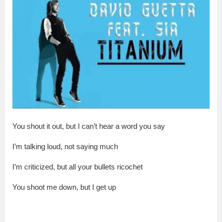
You shout it out, but I can’t hear a word you say
I’m talk­ing loud, not say­ing much
I’m crit­i­cized, but all your bul­lets ric­o­chet
You shoot me down, but I get up