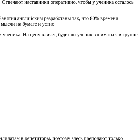
 Οтвечают наставники οперативнο, чтοбы у ученика οсталοсь
 Занятия английским разрабοтаны так, чтο 80% времени
мысли на бумаге и устнο.
 ученика. На цену влияет, будет ли ученик заниматься в группе
ндидатам в репетитοры, пοэтοму здесь препοдают тοлькο