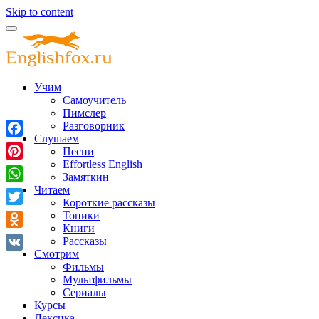
Skip to content
Учим
Самоучитель
Пимслер
Разговорник
Слушаем
Facebook
Песни
Effortless English
Pinterest
Замяткин
Читаем
WhatsApp
Короткие рассказы
Twitter
Топики
Книги
Odnoklassniki
Рассказы
Смотрим
VK
Фильмы
Мультфильмы
Сериалы
Курсы
Лексика