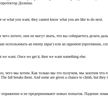
-протектор Долины.
e or what you want, they cannot know what you are like to do next.
 чего хотите, они не могут знать, что вы собираетесь делать дал
е использовать an enemy (враг) или an opponent (противник, соп
at we want. Once we get it, then we want something else.
но, чего мы хотим. Как только мы это получим, мы захотим что-т
n. The fall breaks them. And some are given a chance to climb, but they r
 поражение и не предпринимают новых попыток. Падение ломает