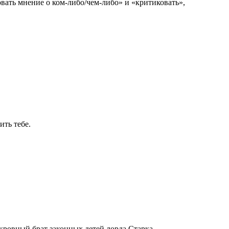
овать мнение о ком-либо/чем-либо» и «критиковать»,
ить тебе.
ровный брат законных детей лорда Старка.