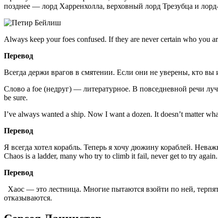
позднее — лорд Харренхолла, верховный лорд Трезубца и лорд
Always keep your foes confused. If they are never certain who you ar
Перевод
Всегда держи врагов в смятении. Если они не уверены, кто вы и
Слово a foe (недруг) — литературное. В повседневной речи лучш
be sure.
I’ve always wanted a ship. Now I want a dozen. It doesn’t matter wh
Перевод
Я всегда хотел корабль. Теперь я хочу дюжину кораблей. Неваж
Chaos is a ladder, many who try to climb it fail, never get to try agai
Перевод
Хаос — это лестница. Многие пытаются взойти по ней, терпят
отказываются.