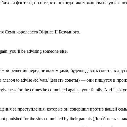
любители фэнтези, но и те, кто никогда таким жанром не увлек
я Семи королевств Эйриса II Безумного.
again, you’ll be advising someone else.
 мои решения перед незнакомцами, будешь давать советы в друг
и глагол to advise /ədˈvaɪz/ (давать советы) — они пишутся и прои
giveness for the crimes he committed against your family. And I ask you 
ения за преступления, которые он совершил против вашей семьи.
punished for the sins committed by their parents (Детей нельзя на