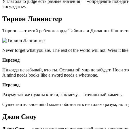
У глагола to judge есть разные значения — «определять победи
«осуждать».
Тирион Ланнистер
Тирион — третий ребенок лорда Тайвина и Джоанны Ланнисте
Never forget what you are. The rest of the world will not. Wear it lik
Перевод
Никогда не забывай, кто ты. Остальной мир не забудет. Носи эт
A mind needs books like a sword needs a whetstone.
Перевод
Разуму так же нужны книги, как мечу — точильный камень.
Существительное mind может обозначать не только разум, но и
Джон Сноу
Джон Сноу
— один из ключевых персонажей серии, незаконно