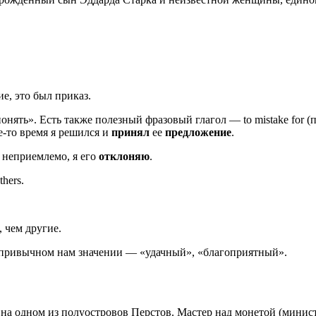
е, это был приказ.
онять». Есть также полезный фразовый глагол — to mistake for (п
е-то время я решился и
принял
ее
предложение
.
неприемлемо, я его
отклоняю
.
thers.
 чем другие.
непривычном нам значении — «удачный», «благоприятный».
а одном из полуостровов Перстов. Мастер над монетой (министр