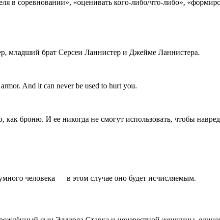
теля в соревновании», «оценивать кого-либо/что-либо», «формир
р, младший брат Серсеи Ланнистер и Джейме Ланнистера.
e armor. And it can never be used to hurt you.
о, как броню. И ее никогда не смогут использовать, чтобы навред
 умного человека — в этом случае оно будет исчисляемым.
рождённый сын Эддарда Старка и неизвестной женщины, единок