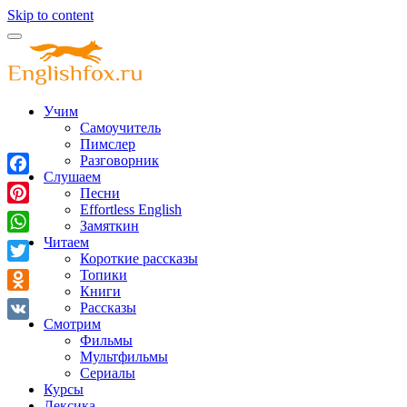
Skip to content
Учим
Самоучитель
Пимслер
Разговорник
Слушаем
Facebook
Песни
Effortless English
Pinterest
Замяткин
Читаем
WhatsApp
Короткие рассказы
Twitter
Топики
Книги
Odnoklassniki
Рассказы
Смотрим
VK
Фильмы
Мультфильмы
Сериалы
Курсы
Лексика