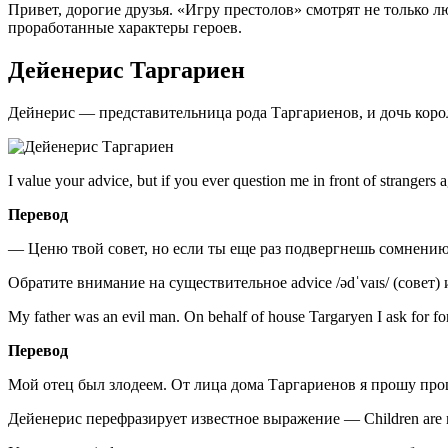
Привет, дорогие друзья. «Игру престолов» смотрят не только 
проработанные характеры героев.
Дейенерис Таргариен
Дейнерис — представительница рода Таргариенов, и дочь корол
I value your advice, but if you ever question me in front of strangers 
Перевод
— Ценю твой совет, но если ты еще раз подвергнешь сомнению
Обратите внимание на существительное advice /ədˈvaɪs/ (совет) 
My father was an evil man. On behalf of house Targaryen I ask for for
Перевод
Мой отец был злодеем. От лица дома Таргариенов я прошу прощ
Дейенерис перефразирует известное выражение — Children are not 