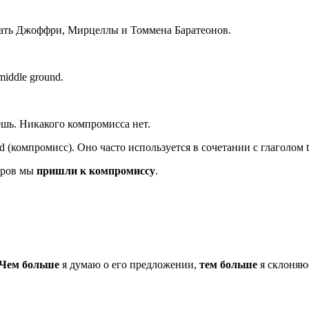
 Мать Джоффри, Мирцеллы и Томмена Баратеонов.
 middle ground.
ешь. Никакого компромисса нет.
 (компромисс). Оно часто используется в сочетании с глаголом t
оров мы
пришли к компромиссу
.
Чем больше
я думаю о его предложении,
тем больше
я склоняюс