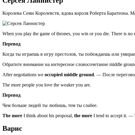
Серсея Ланнистер
Королева Семи Королевств, вдова короля Роберта Баратеона.
When you play the game of thrones, you win or you die. There is no
Перевод
Когда ты играешь в игру престолов, ты побеждаешь или умира
Обратите внимание на интересное словосочетание middle ground
After negotiations we
occupied middle ground
. — После перегов
The more people you love the weaker you are.
Перевод
Чем больше людей ты любишь, тем ты слабее.
The more
I think about his proposal,
the more
I tend to accept it. —
Варис