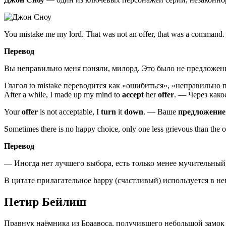
You mistake me my lord. That was not an offer, that was a command.
Перевод
Вы неправильно меня поняли, милорд. Это было не предложени
Глагол to mistake переводится как «ошибиться», «неправильно п
After a while, I made up my mind to
accept
her
offer
. — Через како
Your
offer
is not acceptable, I
turn
it
down
. — Ваше
предложение
Sometimes there is no happy choice, only one less grievous than the o
Перевод
— Иногда нет лучшего выбора, есть только менее мучительный,
В цитате прилагательное happy (счастливый) используется в 
Петир Бейлиш
Правнук наёмника из Браавоса, получившего небольшой замок н