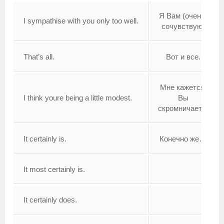
Я Вам (очень)
I sympathise with you only too well.
сочувствую.
That’s all.
Вот и все.
Мне кажется,
I think youre being a little modest.
Вы
скромничаете.
It certainly is.
Конечно же…
It most certainly is.
It certainly does.