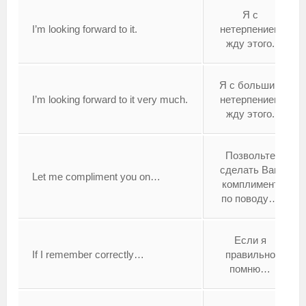
Я с
I’m looking forward to it.
нетерпением
жду этого.
Я с большим
I’m looking forward to it very much.
нетерпением
жду этого.
Позвольте
сделать Вам
Let me compliment you on…
комплимент
по поводу…
Если я
If I remember correctly…
правильно
помню…