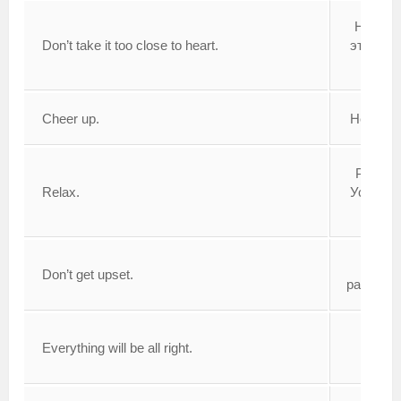
Не при
Don’t take it too close to heart.
это так 
к сер
Cheer up.
Не веша
Рассла
Relax.
Успокой
волну
Н
Don’t get upset.
расстра
Все б
Everything will be all right.
хоро