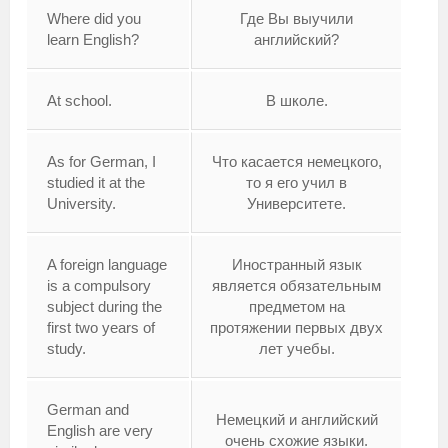
Where did you
Где Вы выучили
learn English?
английский?
At school.
В школе.
As for German, I
Что касается немецкого,
studied it at the
то я его учил в
University.
Университете.
A foreign language
Иностранный язык
is a compulsory
является обязательным
subject during the
предметом на
first two years of
протяжении первых двух
study.
лет учебы.
German and
Немецкий и английский
English are very
очень схожие языки.