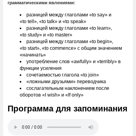
грамматическими явлениями:
разницей между глаголами «to say» и
«to tell», «to talk» и «to speak»
разницей между глаголами «to learn»,
«to study» и «to master»
разницей между глаголами «to begin»,
«to start», «to commence» с общим значением
«начинать»
употребление слов «awfully» и «terribly» в
функции усиления
сочетаемостью глагола «to join»
«ложными друзьями» переводчика
сослагательным наклонением после
оборотов «I wish» и «If only»
Программа для запоминания