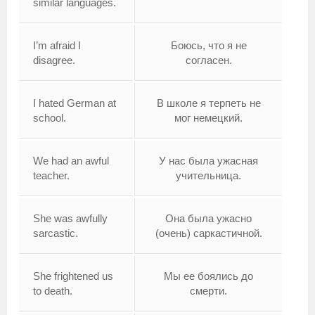
similar languages.
I’m afraid I
Боюсь, что я не
disagree.
согласен.
I hated German at
В школе я терпеть не
school.
мог немецкий.
We had an awful
У нас была ужасная
teacher.
учительница.
She was awfully
Она была ужасно
sarcastic.
(очень) саркастичной.
She frightened us
Мы ее боялись до
to death.
смерти.