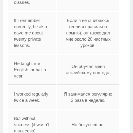
classes.
If I remember
Если я не ошибаюсь
correctly, he also
(если я правильно
gave me about
помню), он также дал
twenty private
мне около 20 частных
lessons.
уроков.
He taught me
Он обучал меня
English for half a
английскому полгода.
year.
I worked regularly
Я занимался регулярно
twice a week.
2 раза в неделю.
But without
success (it wasn’t
Но безуспешно.
a success).