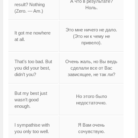
А что в результате?
result? Nothing
Ноль.
(Zero. — Am.)
Это мне ничего не дало.
It got me nowhere
(Это ни к чему не
at all.
привело).
That’s too bad. But
Очень жаль, но Вы ведь
you did your best,
сделали все от Вас
didn’t you?
зависящее, не так ли?
But my best just
Но этого было
wasn’t good
недостаточно.
enough.
I sympathise with
Я Вам очень
you only too well.
сочувствую.