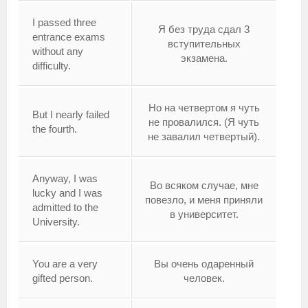
I passed three
Я без труда сдал 3
entrance exams
вступительных
without any
экзамена.
difficulty.
Но на четвертом я чуть
But I nearly failed
не провалился. (Я чуть
the fourth.
не завалил четвертый).
Anyway, I was
Во всяком случае, мне
lucky and I was
повезло, и меня приняли
admitted to the
в университет.
University.
You are a very
Вы очень одаренный
gifted person.
человек.