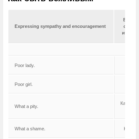
Выраж
Expressing sympathy and encouragement
сочув
и обод
Poor lady.
Бедня
Poor girl.
Какая ж
What a pity.
Как ж
What a shame.
Какой 