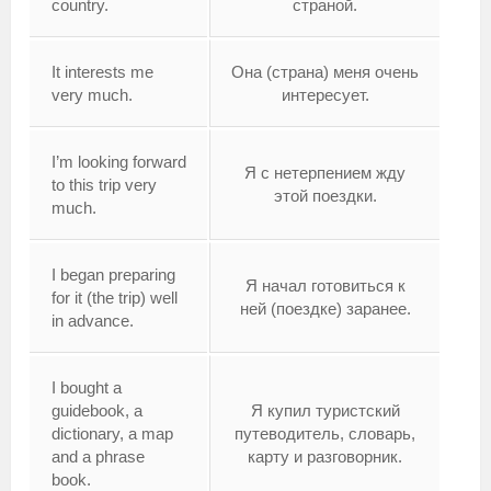
country.
страной.
It interests me
Она (страна) меня очень
very much.
интересует.
I’m looking forward
Я с нетерпением жду
to this trip very
этой поездки.
much.
I began preparing
Я начал готовиться к
for it (the trip) well
ней (поездке) заранее.
in advance.
I bought a
guidebook, a
Я купил туристский
dictionary, a map
путеводитель, словарь,
and a phrase
карту и разговорник.
book.