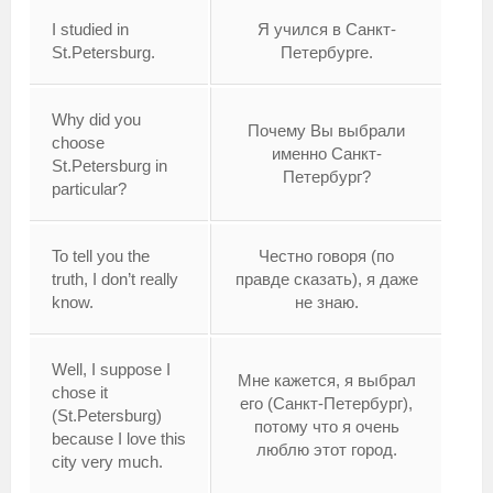
I studied in
Я учился в Санкт-
St.Petersburg.
Петербурге.
Why did you
Почему Вы выбрали
choose
именно Санкт-
St.Petersburg in
Петербург?
particular?
To tell you the
Честно говоря (по
truth, I don’t really
правде сказать), я даже
know.
не знаю.
Well, I suppose I
Мне кажется, я выбрал
chose it
его (Санкт-Петербург),
(St.Petersburg)
потому что я очень
because I love this
люблю этот город.
city very much.