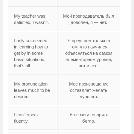
My teacher was
Мой преподаватель был
satisfied, I wasn’t.
доволен, я — нет.
I only succeeded
Я преуспел только в
in learning how to
том, что научился
get by in some
объясняться на самом
basic situations,
элементарном уровне,
that’s all.
вот и все.
My pronunciation
Мое произношение
leaves much to be
оставляет желать
desired.
лучшего.
I can’t speak
Я не могу говорить
fluently.
бегло.