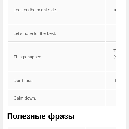
Буд
Look on the bright side.
надеят
лучш
Let’s hope for the best.
Такое 
Things happen.
(случае
жизн
Don’t fuss.
Не суе
Calm down.
Успок
Полезные фразы