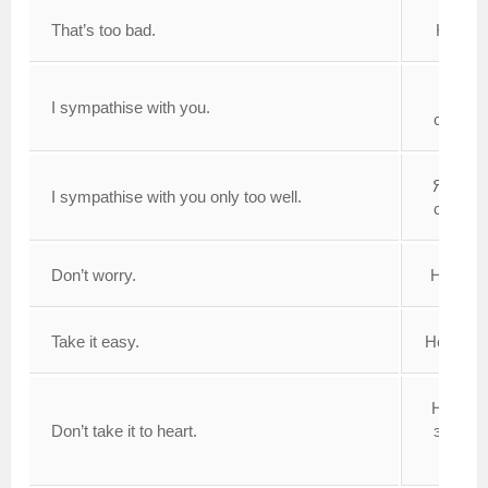
That’s too bad.
Как уж
Я В
I sympathise with you.
сочувс
Я Вам 
I sympathise with you only too well.
сочувс
Don’t worry.
Не вол
Take it easy.
Не пере
Не при
Don’t take it to heart.
это бли
серд