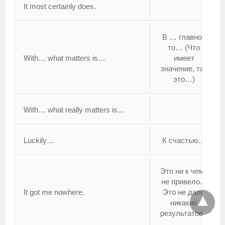
It most certainly does.
В … главное
то… (Что
With… what matters is…
имеет
значение, так
это…)
With… what really matters is…
Luckily…
К счастью…
Это ни к чему
не привело. (
It got me nowhere.
Это не дало
никаких
результатов.)