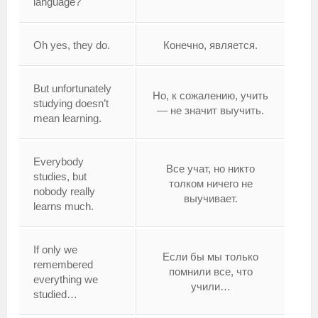
language?
Oh yes, they do.
Конечно, является.
But unfortunately
Но, к сожалению, учить
studying doesn’t
— не значит выучить.
mean learning.
Everybody
Все учат, но никто
studies, but
толком ничего не
nobody really
выучивает.
learns much.
If only we
Если бы мы только
remembered
помнили все, что
everything we
учили…
studied…