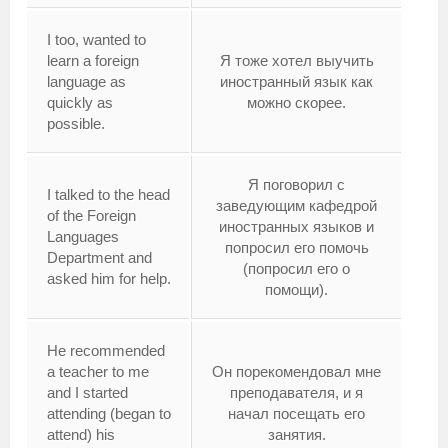
I too, wanted to
learn a foreign
Я тоже хотел выучить
language as
иностранный язык как
quickly as
можно скорее.
possible.
Я поговорил с
I talked to the head
заведующим кафедрой
of the Foreign
иностранных языков и
Languages
попросил его помочь
Department and
(попросил его о
asked him for help.
помощи).
He recommended
a teacher to me
Он порекомендовал мне
and I started
преподавателя, и я
attending (began to
начал посещать его
attend) his
занятия.