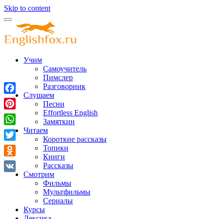
Skip to content
Учим
Самоучитель
Пимслер
Разговорник
Слушаем
Facebook
Песни
Effortless English
Pinterest
Замяткин
Читаем
WhatsApp
Короткие рассказы
Twitter
Топики
Книги
Odnoklassniki
Рассказы
Смотрим
VK
Фильмы
Мультфильмы
Сериалы
Курсы
Лексика