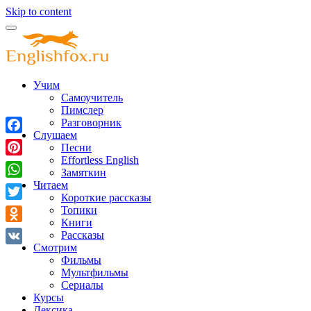
Skip to content
Учим
Самоучитель
Пимслер
Разговорник
Слушаем
Facebook
Песни
Effortless English
Pinterest
Замяткин
Читаем
WhatsApp
Короткие рассказы
Twitter
Топики
Книги
Odnoklassniki
Рассказы
Смотрим
VK
Фильмы
Мультфильмы
Сериалы
Курсы
Лексика