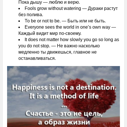
Пока дышу — люблю и верю.
Fools grow without watering — Дураки растут
без полива.
То be or not to be. — Быть или не быть.
Everyone sees the world in one’s own way —
Каждый видит мир по-своему.
It does not matter how slowly you go so long as
you do not stop. — Не важно насколько
медленно ты движешься, главное не
останавливаться.